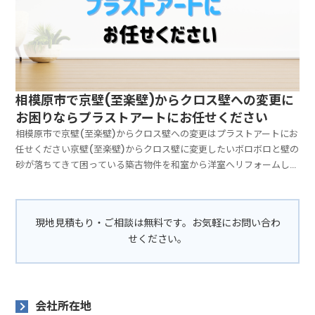
相模原市で京壁(至楽壁)からクロス壁への変更に
お困りならプラストアートにお任せください
相模原市で京壁(至楽壁)からクロス壁への変更はプラストアートにお
任せください京壁(至楽壁)からクロス壁に変更したいボロボロと壁の
砂が落ちてきて困っている築古物件を和室から洋室へリフォームした
い京壁(至楽壁)からクロスの壁に変更に変更する費用や必要な日数
は、お部屋の広さやかたち、壁を仕上げる方法によって異なります。
お見積りやご相談は無料です。しつこい営業や勧誘は一切いたしませ
現地見積もり・ご相談は無料です。お気軽にお問い合わ
ん。「だいたいの費用感を知りたい」「リフォームできるのか知りた
せください。
い」という方も、ぜひ気軽にお問い合わせください。お問い合わせは
こちら電話でお問い合わせメールでお問い合わせLINEでお問い合わ
せ料金について見積もり～実際の施工まで一貫して代表が対応します
プラストアートは「下請け」をしない完全自社施工です。代表が見積
もりから施工まで全てまとめて対応しています。「最初に聞いていた
会社所在地