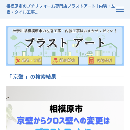
相模原市のプチリフォーム専門店プラストアート | 内装・左
官・タイル工事
G
o
o
g
l
e
口コミ
★★★★★
5.0（7件のレビュー）
「 京壁 」の検索結果