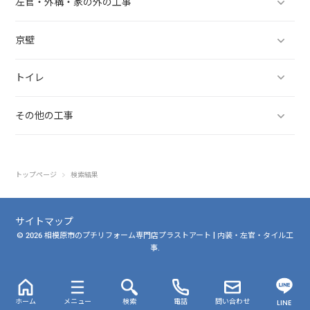
左官・外構・家の外の工事
るこのようにクロス壁に変更すれば、より住みやすいお部屋にリフォ
ームできます。プラストアートからのメッセージ京壁(至楽壁)からク
ロスの壁に変更するならプラストアートにお任せください近年の住宅
京壁
は洋室が多く、京壁(至楽壁)からクロス壁に張り替えた経験のない職
人も多いです。プラストアートではこれまで多数の実績があり、経験
トイレ
豊富な職人が対応いたしますので、お気軽にご相談ください。壁以外
にも、小さな造作工事や修繕を含めリフォームを検討している箇所が
複数ある方には、まとめて最適なご提案をさせていただきます。お見
その他の工事
積りやご相談は無料です。しつこい営業や勧誘は一切いたしません。
「だいたいの費用感が知りたい」「自宅に施工できるのか知りたい」
という方も、ぜひ気軽にお問い合わせください。お問い合わせはこち
ら電話でお問い合わせメールでお問い合わせLINEでお問い合わせ
トップページ
検索結果
サイトマップ
© 2026 相模原市のプチリフォーム専門店プラストアート | 内装・左官・タイル工
事.
ホーム
メニュー
検索
電話
問い合わせ
LINE