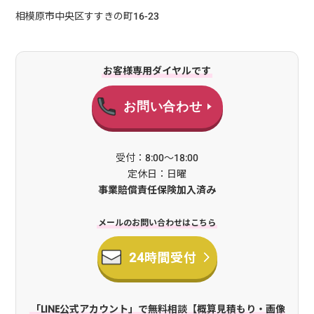
話しと違う」「途中で担当者が変わる」などはございません。費用を
相模原市中央区すすきの町16-23
抑えることができること、融通がきくことが当社の強みです。京壁
(至楽壁)からクロス壁へのリフォームに関して、わからないことや細
かいご希望があれば、見積り時に遠慮なくお聞かせください。ご要望
をしっかりとヒアリングし、ご予算に合わせたご提案をさせていただ
お客様専用ダイヤルです
きます。帖数/面積料金の目安6帖/30m²程度 80,000円～7帖/33m²程
度85,000円～8帖/35m²程度90,000円～9帖/38m²程度95,000円～10
お問い合わせ
帖/40m²程度100,000円～京壁からクロス壁に張り替える際、「真壁
で仕上げる(柱が見える)」または「大壁で仕上げる(柱が見えない)」
のいずれかで仕上げます。それぞれかかる費用が異なるため、お見積
受付：8:00～18:00
もり時にご相談ください。よくある質問ここでは京壁のお部屋のリフ
定休日：日曜
ォームを検討しているお客さまから、よく受ける質問をまとめまし
事業賠償責任保険加入済み
た。変更完了までに何日かかりますか？２日～1週間程度かかりま
す。お部屋の広さや柱の仕上げ方法によって異なりますが、10帖(約
40m²)のお部屋で3日程度です。6帖程度なら2日ほどで完了です。施
メールのお問い合わせはこちら
工期間中は、基本的にそのお部屋は使えなくなります。複数のお部屋
をリフォームしたい場合は、荷物の保管場所も考えてスケジュールを
24時間受付
組みます。クロスの壁の寿命は？一般的に10年程度だと言われていま
す。お部屋の日当たりや湿気、使い方にもよりますが、おおよそ10年
が寿命です。また、消臭や防臭などの機能がついたクロスの場合、10
「LINE公式アカウント」で無料相談【概算見積もり・画像
年ほどで機能が劣化すると言われています。見た目だけでなく機能面