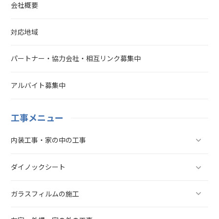
会社概要
ォームにも対応しています。リフォーム中に大きな音は出ますか？基
本的に音はほとんど出ません。「大壁で仕上げる(柱が見えない)」に
リフォームする際には、板を張り付ける際に工具の音が出ます。しか
対応地域
し、短時間かつ騒音レベルの大きな音ではありません。また、昼間の
時間帯など近隣住民に迷惑がかからないタイミングで作業しますので
パートナー・協力会社・相互リンク募集中
ご安心ください。壁紙の張り替えにはカッターナイフを使うため音は
出ません。大きな家具の移動を手伝ってもらえますか？移動のお手伝
いもいたします。壁のリフォームでは家具の移動をお願いするケース
アルバイト募集中
も多いです。大きなタンスやベッドなど、移動が難しい家具はお気軽
にご相談ください。喜んでお手伝いいたします。賃貸物件のリフォー
ムにも対応していますか？もちろん承っています。クロス壁への変更
工事メニュー
はもちろん、床や天井など和室から洋室のリフォームすべてに対応し
ています。また、複数のお部屋を同時にご依頼いただくと、一室あた
内装工事・家の中の工事
りのコストを下げることも可能です。具体的な金額や日数などはお気
軽にご相談ください。また、築古物件を購入した投資家の方、物件オ
ダイノックシート
ーナーからのお問い合わせもお待ちしています。壁以外の小さな造作
作業やリフォームにも対応いたします。クロス壁に変更するメリット
クロス壁にする主なメリットは以下です。土や砂がボロボロと落ちる
ガラスフィルムの施工
ストレスがなくなる好きなデザインや色が選べる汚れたときの手入れ
がしやすくなる消臭・消臭・防音・防汚など機能性を持った壁紙もあ