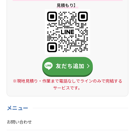
見積もり】
でも、10年経過したら壁紙の張り替えを検討する時期です。そもそも
京壁(至楽壁)の上にクロスを貼って大丈夫？壁の状態に合わせて下準
備すれば大丈夫です。京壁(至楽壁)の上にクロスを貼る方法は2種類
あります。1.京壁(至楽壁)を平らな状態にしてクロスを貼る2.京壁(至
楽壁)に石膏ボードやベニヤ板を貼り付け、クロスを貼る壁の痛みが
激しくない場合、1の直接クロスを貼った方が費用を抑えられます。2
は費用はかかりますが、古い壁であってもしっかり強度を保てるので
クロスを貼っても問題ありません。京壁から張り替えるにあたって注
意点はある？壁の状態によって工期が長くなったり、費用が割高にな
友だち追加
ったりします。京壁(至楽壁)の状態によっては、補修をしてからクロ
スを貼ります。また、京壁(至楽壁)に石膏ボードやベニヤ板を取り付
ける費用が発生するケースも見られます。そのため、工期が長くなっ
※現地見積り・作業まで電話なしでラインのみで完結する
たことを理由に、施工終了後に高額を請求する業者もいるようです。
サービスです。
プラストアートでは安心してお任せいただけるように、現地でのお見
積もり時に工期と総額を提示しています。床リフォームも同時にお願
いできますか？もちろん可能です。京壁(至楽壁)は和室に使われてい
メニュー
ることが多く、同時に畳からフローリングやクッションフロアにした
いという相談もよくあります。プラストアートでは和室から洋室への
お問い合わせ
リフォームも承っています。予算に合わせて床材や天井の張り替えな
どに対応しますので、ぜひお気軽にご相談ください。賃貸物件のリフ