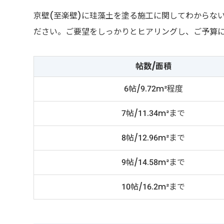
京壁(至楽壁)に珪藻土を塗る施工に関してわからな
ださい。ご要望をしっかりとヒアリングし、ご予算
帖数/面積
6帖/9.72m²程度
7帖/11.34m²まで
8帖/12.96m²まで
9帖/14.58m²まで
10帖/16.2m²まで