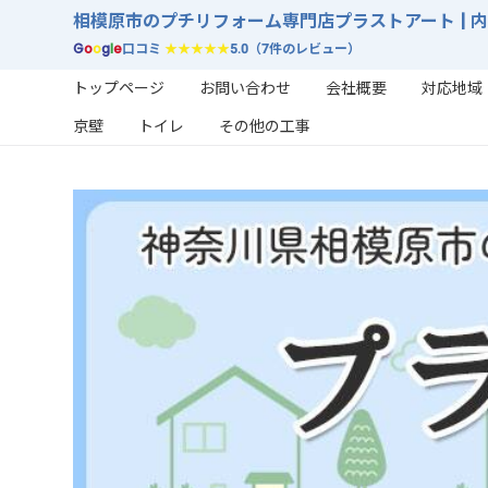
相模原市のプチリフォーム専門店プラストアート | 
G
o
o
g
l
e
口コミ
★★★★★
5.0（7件のレビュー）
トップページ
お問い合わせ
会社概要
対応地域
京壁
トイレ
その他の工事