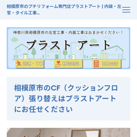
相模原市のプチリフォーム専門店プラストアート | 内装・左
官・タイル工事
G
o
o
g
l
e
口コミ
★★★★★
5.0（7件のレビュー）
相模原市のCF（クッションフロ
ア）張り替えはプラストアート
にお任せください